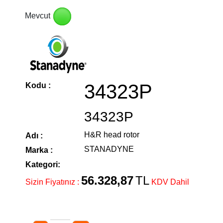
Mevcut
34323P
Kodu :
34323P
H&R head rotor
Adı :
STANADYNE
Marka :
Kategori:
56.328,87
TL
Sizin Fiyatınız :
KDV Dahil