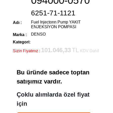
094000-0570
6251-71-1121
Fuel Injectorın Pump YAKIT
Adı :
ENJEKSİYON POMPASI
DENSO
Marka :
Kategori:
101.046,33
TL
Sizin Fiyatınız :
KDV Dahil
Bu üründe sadece toptan
satışımız vardır.
Çoklu alımlarda özel fiyat
için