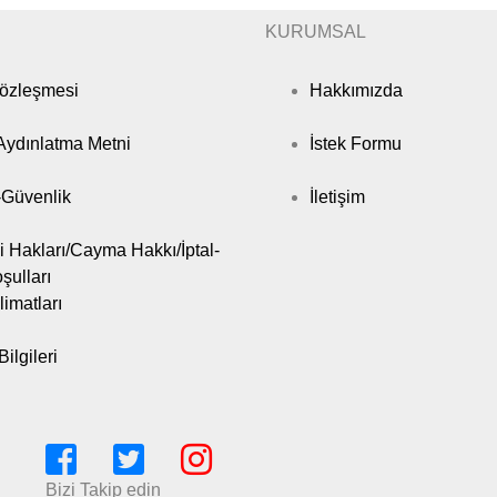
KURUMSAL
Sözleşmesi
Hakkımızda
ydınlatma Metni
İstek Formu
k-Güvenlik
İletişim
i Hakları/Cayma Hakkı/İptal-
şulları
limatları
ilgileri
Bizi Takip edin