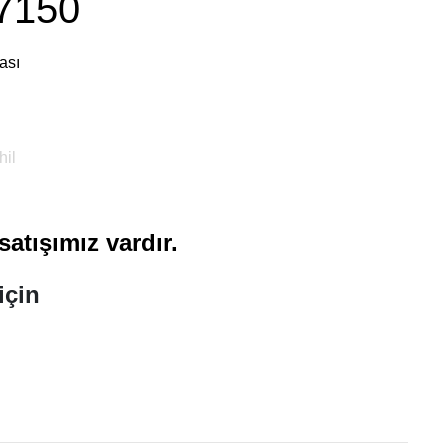
7150
ası
il
atışımız vardır.
için