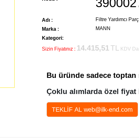
390002
Filtre Yardımcı Parç
Adı :
MANN
Marka :
Kategori:
14.415,51
TL
Sizin Fiyatınız :
KDV Dah
Bu üründe sadece toptan s
Çoklu alımlarda özel fiyat 