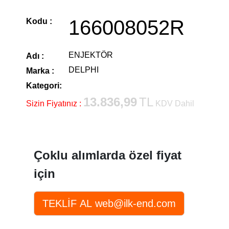
166008052R
Kodu :
ENJEKTÖR
Adı :
DELPHI
Marka :
Kategori:
13.836,99
TL
Sizin Fiyatınız :
KDV Dahil
Çoklu alımlarda özel fiyat
için