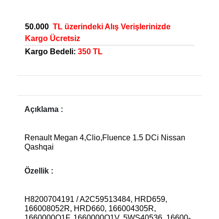
50.000
TL üzerindeki Alış Verişlerinizde
Kargo Ücretsiz
Kargo Bedeli:
350 TL
Açıklama :
Renault Megan 4,Clio,Fluence 1.5 DCi Nissan
Qashqai
Özellik :
H8200704191 / A2C59513484, HRD659,
166008052R, ­HRD660, 166004305R,
1660000Q1F, 1660000Q1V, 5WS40536, 16600-