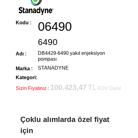
06490
Kodu :
6490
DB4429-6490 yakıt enjeksiyon
Adı :
pompası
STANADYNE
Marka :
Kategori:
100.423,47
TL
Sizin Fiyatınız :
KDV Dahil
Çoklu alımlarda özel fiyat
için