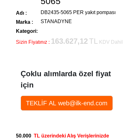
5065
DB2435-5065 PER yakıt pompası
Adı :
STANADYNE
Marka :
Kategori:
163.627,12
TL
Sizin Fiyatınız :
KDV Dahil
Çoklu alımlarda özel fiyat
için
50.000
TL üzerindeki Alış Verişlerinizde